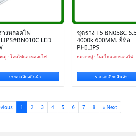
ดรางหลอดไฟ
ชุดราง T5 BN058C 6
ILIPS#BN010C LED
4000k 600MM. ยี่ห้อ
W
PHILIPS
หมู่ : โคมไฟและหลอดไฟ
หมวดหมู่ : โคมไฟและหลอดไฟ
รายละเอียดสินค้า
รายละเอียดสินค้า
evious
1
2
3
4
5
6
7
8
»
Next