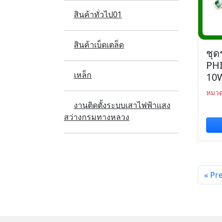
สินค้าทั่วไป01
สินค้าเบ็ดเตล็ด
ชุ
PH
เหล็ก
10
หมวด
งานติดตั้งระบบเสาไฟฟ้าแสง
สว่างกรมทางหลวง
«
Pr