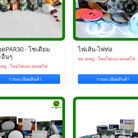
ดPAR30 - โซเดียม
ไฟเส้น-ไฟท่อ
อื่นๆ
หมวดหมู่ : โคมไฟและหลอดไฟ
หมู่ : โคมไฟและหลอดไฟ
รายละเอียดสินค้า
รายละเอียดสินค้า