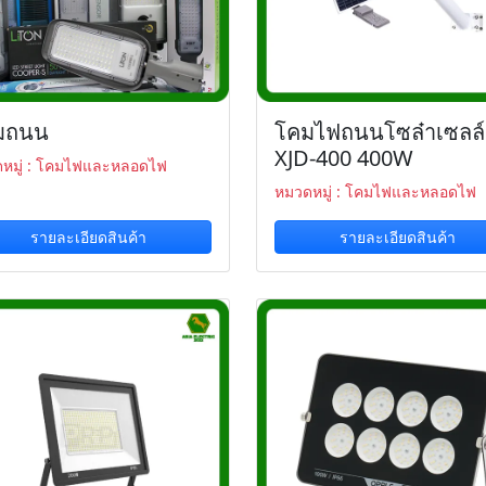
มถนน
โคมไฟถนนโซล๋าเซลล์
XJD-400 400W
หมู่ : โคมไฟและหลอดไฟ
หมวดหมู่ : โคมไฟและหลอดไฟ
รายละเอียดสินค้า
รายละเอียดสินค้า