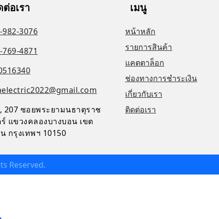
ดต่อเรา
เมนู
-982-3076
หน้าหลัก
รายการสินค้า
-769-4871
แคตตาล็อก
0516340
ช่องทางการชำระเงิน
aelectric2022@gmail.com
เกี่ยวกับเรา
, 207 ซอยพระยามนธาตุราช
ติดต่อเรา
จิตร์ แขวงคลองบางบอน เขต
น กรุงเทพฯ 10150
ghts Reserved.