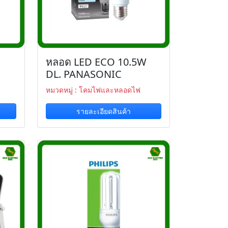
หลอด LED ECO 10.5W
DL. PANASONIC
หมวดหมู่ : โคมไฟและหลอดไฟ
รายละเอียดสินค้า