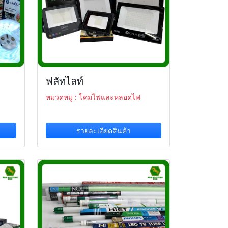
ฟลัทไลท์
หมวดหมู่ : โคมไฟและหลอดไฟ
รายละเอียดสินค้า