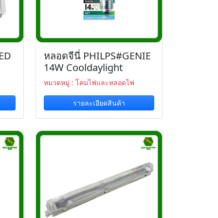
LED
หลอดจีนี่ PHILPS#GENIE
14W Cooldaylight
หมวดหมู่ : โคมไฟและหลอดไฟ
รายละเอียดสินค้า