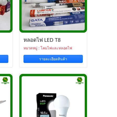
หลอดไฟ LED T8
หมวดหมู่ : โคมไฟและหลอดไฟ
รายละเอียดสินค้า