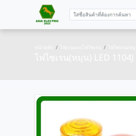
หน้าหลัก
ไฟเรนและไฟไซเรน
ไฟไซเรน(หมุน
ไฟไซเรน(หมุน) LED 1104J 