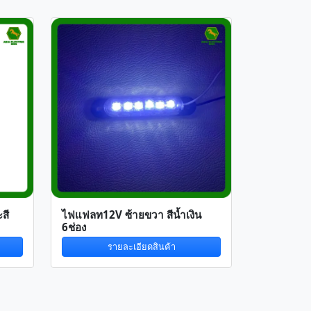
สี
ไฟแฟลท12V ซ้ายขวา สีน้ำเงิน
6ช่อง
รายละเอียดสินค้า