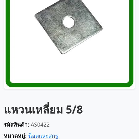
แหวนเหลี่ยม 5/8
รหัสสินค้า:
AS0422
หมวดหมู่:
น็อตและสกรู