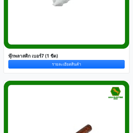
พุ๊กพลาสติก เบอร์7 (1 ขีด)
รายละเอียดสินค้า