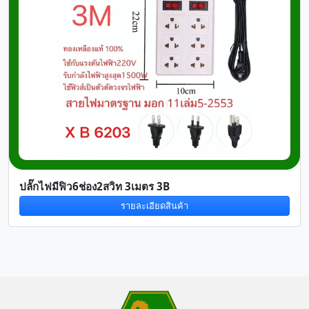
ปลั๊กไฟมีฟิว6ช่อง2สวิท 3เมตร 3B
รายละเอียดสินค้า