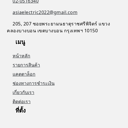
02-0516340
asiaelectric2022@gmail.com
205, 207 ซอยพระยามนธาตุราชศรีพิจิตร์ แขวง
คลองบางบอน เขตบางบอน กรุงเทพฯ 10150
เมนู
หน้าหลัก
รายการสินค้า
แคตตาล็อก
ช่องทางการชำระเงิน
เกี่ยวกับเรา
ติดต่อเรา
ที่ตั้ง