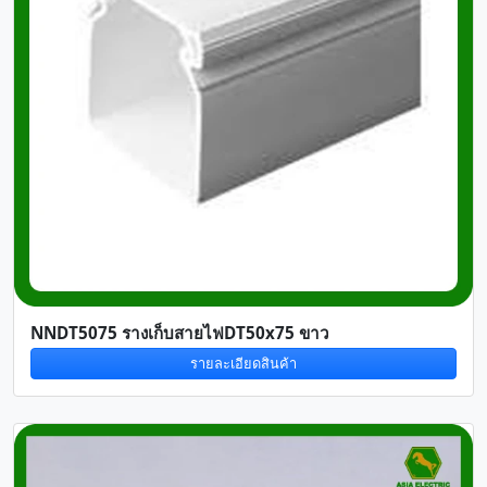
NNDT5075 รางเก็บสายไฟDT50x75 ขาว
รายละเอียดสินค้า