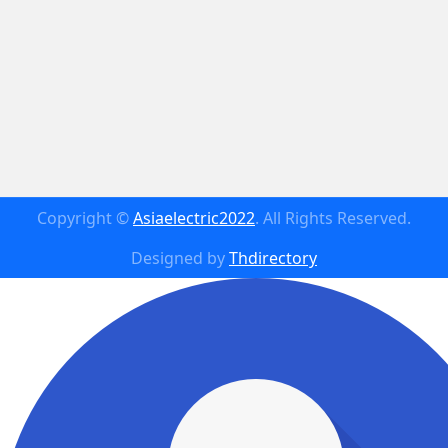
Copyright ©
Asiaelectric2022
. All Rights Reserved.
Designed by
Thdirectory