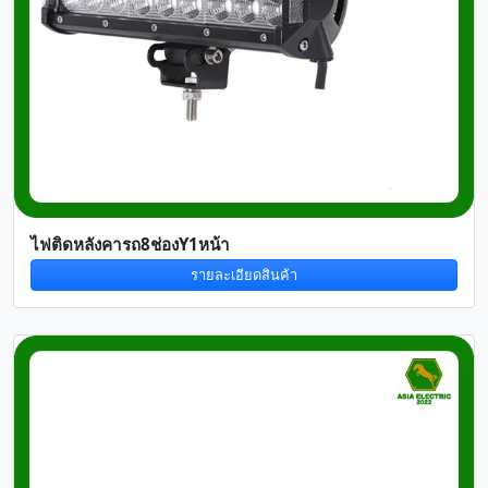
ไฟติดหลังคารถ8ช่องY1หน้า
รายละเอียดสินค้า