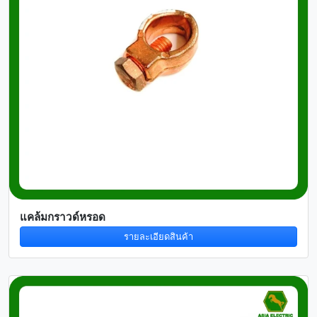
แคล้มกราวด์หรอด
รายละเอียดสินค้า