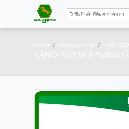
หน้าหลัก
กล่องลอยเบรกเกอร์
NANO-102CW 
NANO-102CW ตู้กันฝนฝาใ