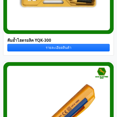
คีมย้ำไฮดรอลิค YQK-300
รายละเอียดสินค้า