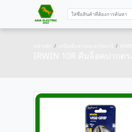
หน้าหลัก
เครื่องมือช่างและฮาร์ดแวร์
IRWIN
IRWIN 10R คีมล็อคปากตรง