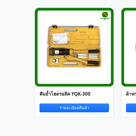
คีมย้ำไฮดรอลิค YQK-300
ผ้าท
รายละเอียดสินค้า