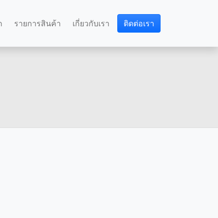
ก
รายการสินค้า
เกี่ยวกับเรา
ติดต่อเรา