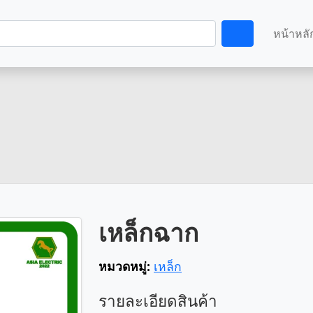
หน้าหลั
เหล็กฉาก
หมวดหมู่:
เหล็ก
รายละเอียดสินค้า