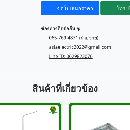
ขอใบเสนอราคา
โทร: 
ช่องทางติดต่ออื่น ๆ:
065-769-4871
(ฝ่ายขาย)
asiaelectric2022@gmail.com
Line ID: 0629823076
สินค้าที่เกี่ยวข้อง