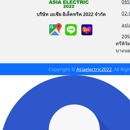
065
02-
บริษัท เอเชีย อิเล็คทริค 2022 จำกัด
asi
205
ศรีพิ
บางบอ
Copyright ©
Asiaelectric2022
. All Ri