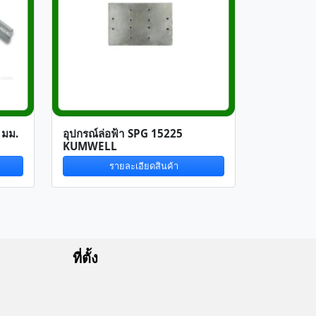
 มม.
อุปกรณ์ล่อฟ้า SPG 15225
KUMWELL
รายละเอียดสินค้า
ที่ตั้ง