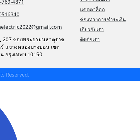
-769-4871
แคตตาล็อก
0516340
ช่องทางการชำระเงิน
aelectric2022@gmail.com
เกี่ยวกับเรา
, 207 ซอยพระยามนธาตุราช
ติดต่อเรา
จิตร์ แขวงคลองบางบอน เขต
น กรุงเทพฯ 10150
ghts Reserved.