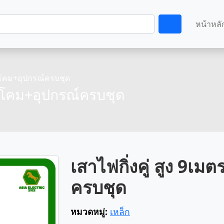
หน้าหลั
อมโคม+อุปกรณ์ครบชุด
้อมโคม+อุปกรณ์ครบชุด
เสาไฟกิ่งคู่ สูง 9เ
ครบชุด
หมวดหมู่:
เหล็ก