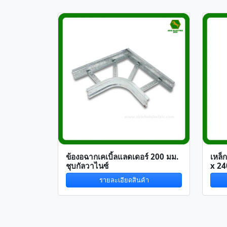
ข้องอฉากเคเบิ้ลแลดเดอร์ 200 มม.
เหล็
ชุบกัลวาไนซ์
x 2
รายละเอียดสินค้า