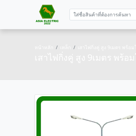
หน้าหลัก
เหล็ก
เสาไฟกิ่งคู่ สูง 9เมตร พร้
เสาไฟกิ่งคู่ สูง 9เมตร พร