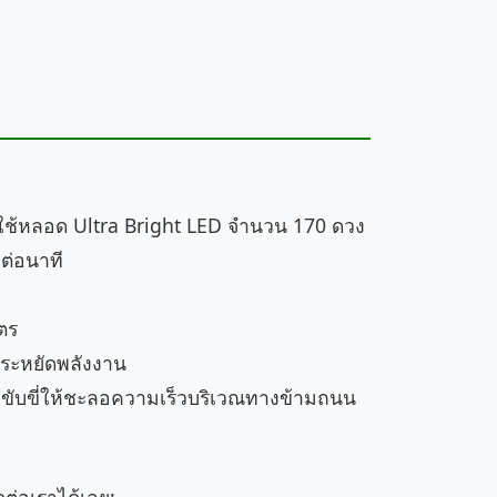
ช้หลอด Ultra Bright LED จำนวน 170 ดวง
ต่อนาที
ตร
ประหยัดพลังงาน
ผู้ขับขี่ให้ชะลอความเร็วบริเวณทางข้ามถนน