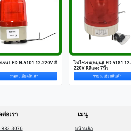
เรน LED N-5101 12-220V สี
ไฟไซเรน(หมุน)LED 5181 12-
220V Rสีแดง 7นิ้ว
รายละเอียดสินค้า
รายละเอียดสินค้า
ดต่อเรา
เมนู
-982-3076
หน้าหลัก