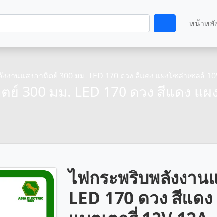
หน้าหลั
ังงานแสงอาทิตย์ 300 มม. LED 170 ดวง สีแดง แผงโซล่าเซลล์ 10
ย์ 300 มม. LED 170 ดวง สีแดง แผง
ไฟกระพริบพลังงานแ
LED 170 ดวง สีแดง