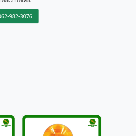
ดต่อเราได้เลย:
062-982-3076