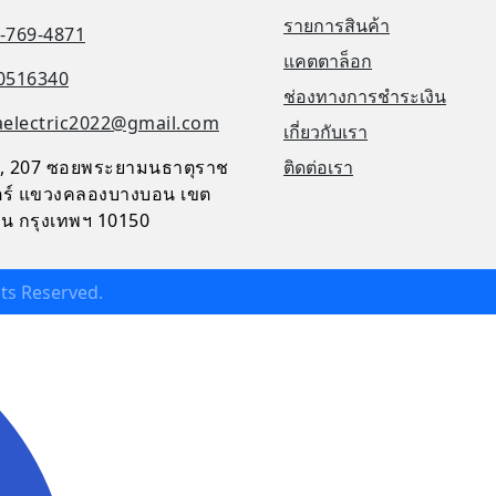
รายการสินค้า
-769-4871
แคตตาล็อก
0516340
ช่องทางการชำระเงิน
aelectric2022@gmail.com
เกี่ยวกับเรา
, 207 ซอยพระยามนธาตุราช
ติดต่อเรา
จิตร์ แขวงคลองบางบอน เขต
น กรุงเทพฯ 10150
ghts Reserved.