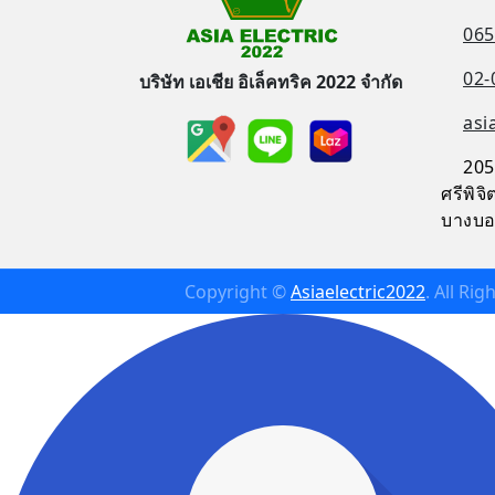
065
02-
บริษัท เอเชีย อิเล็คทริค 2022 จำกัด
asi
205
ศรีพิ
บางบอ
Copyright ©
Asiaelectric2022
. All Ri